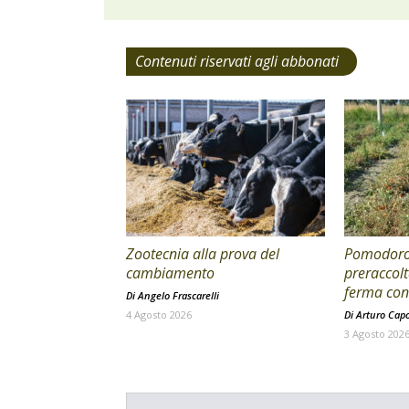
Contenuti riservati agli abbonati
Zootecnia alla prova del
Pomodoro 
cambiamento
preraccolt
ferma con 
Di
Angelo Frascarelli
4 Agosto 2026
Di
Arturo Cap
3 Agosto 202