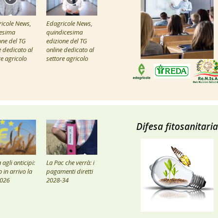
icole News,
Edagricole News,
esima
quindicesima
one del TG
edizione del TG
e dedicato al
online dedicato al
re agricolo
settore agricolo
Difesa fitosanitaria
agli anticipi:
La Pac che verrà: i
 in arrivo la
pagamenti diretti
2026
2028-34