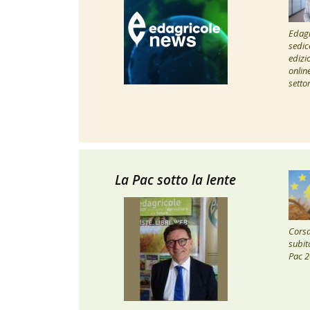
Edagr
sedic
edizi
onlin
setto
La Pac sotto la lente
Corsa 
subito
Pac 