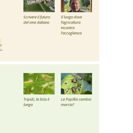
Scrivere il futuro
Il luogo dove
del vino italiano
l’agricoltura
incontra
l’accoglienza
Tripidi, la lista è
La Popillia cambia
lunga
marcia?