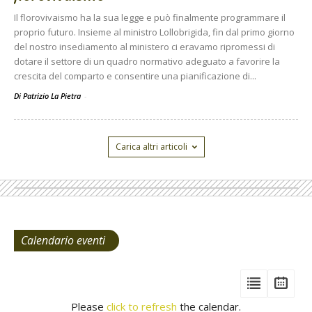
Il florovivaismo ha la sua legge e può finalmente programmare il
proprio futuro. Insieme al ministro Lollobrigida, fin dal primo giorno
del nostro insediamento al ministero ci eravamo ripromessi di
dotare il settore di un quadro normativo adeguato a favorire la
crescita del comparto e consentire una pianificazione di...
Di Patrizio La Pietra
-
Carica altri articoli
Calendario eventi
View
View
Vie
Events
Eve
Type
Please
click to refresh
the calendar.
List
Cal