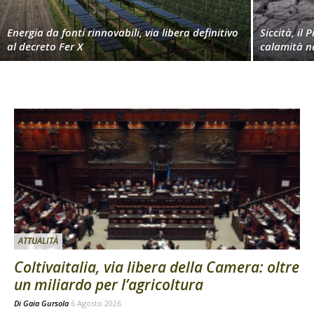
Energia da fonti rinnovabili, via libera definitivo
Siccità, il 
al decreto Fer X
calamità n
ATTUALITÀ
Coltivaitalia, via libera della Camera: oltre
un miliardo per l’agricoltura
Di
Gaia Gursola
6 Agosto 2026