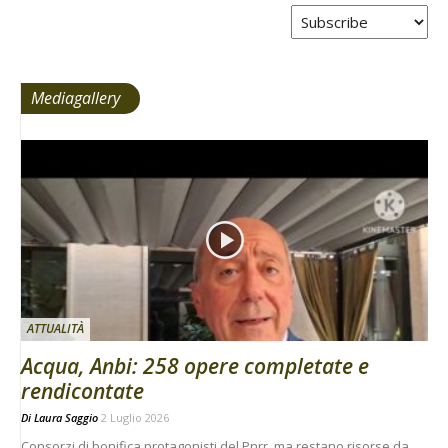
Tabs
Mediagallery
ATTUALITÀ
Acqua, Anbi: 258 opere completate e
rendicontate
Di
Laura Saggio
2 Luglio 2026
Consorzi di bonifica protagonisti del Pnrr, ma restano risorse da