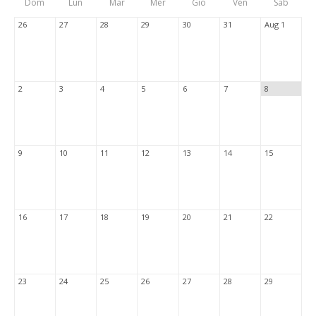
Dom
Lun
Mar
Mer
Gio
Ven
Sab
Tabs
26
27
28
29
30
31
Aug 1
2
3
4
5
6
7
8
9
10
11
12
13
14
15
16
17
18
19
20
21
22
23
24
25
26
27
28
29