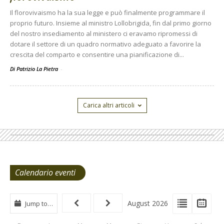
Il florovivaismo ha la sua legge e può finalmente programmare il
proprio futuro. Insieme al ministro Lollobrigida, fin dal primo giorno
del nostro insediamento al ministero ci eravamo ripromessi di
dotare il settore di un quadro normativo adeguato a favorire la
crescita del comparto e consentire una pianificazione di...
Di Patrizio La Pietra
-
Carica altri articoli
Calendario eventi
View
View
Vie
August 2026
Jump to…
Events
Eve
Type
List
Cal