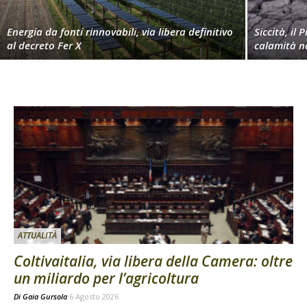
Energia da fonti rinnovabili, via libera definitivo
Siccità, il 
al decreto Fer X
calamità n
ATTUALITÀ
Coltivaitalia, via libera della Camera: oltre
un miliardo per l’agricoltura
Di
Gaia Gursola
6 Agosto 2026