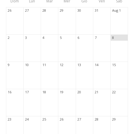
Dom
Lun
Mar
Mer
Gio
Ven
Sab
Tabs
26
27
28
29
30
31
Aug 1
2
3
4
5
6
7
8
9
10
11
12
13
14
15
16
17
18
19
20
21
22
23
24
25
26
27
28
29