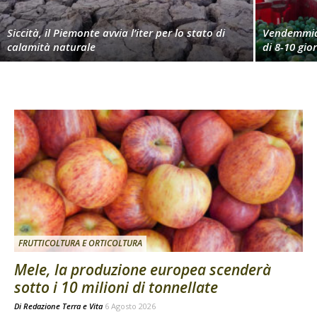
Siccità, il Piemonte avvia l’iter per lo stato di
Vendemmia 
calamità naturale
di 8-10 gio
FRUTTICOLTURA E ORTICOLTURA
Mele, la produzione europea scenderà
sotto i 10 milioni di tonnellate
Di
Redazione Terra e Vita
6 Agosto 2026