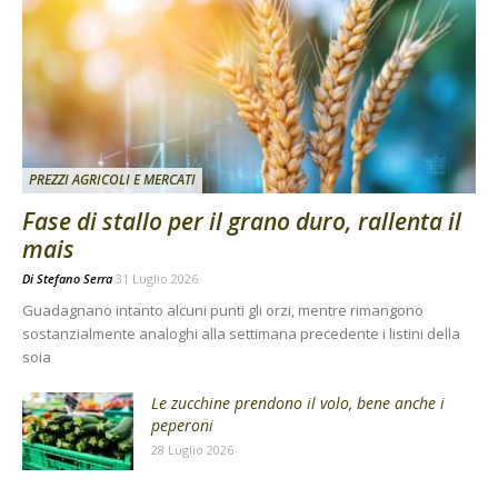
PREZZI AGRICOLI E MERCATI
Fase di stallo per il grano duro, rallenta il
mais
Di
Stefano Serra
31 Luglio 2026
Guadagnano intanto alcuni punti gli orzi, mentre rimangono
sostanzialmente analoghi alla settimana precedente i listini della
soia
Le zucchine prendono il volo, bene anche i
peperoni
28 Luglio 2026