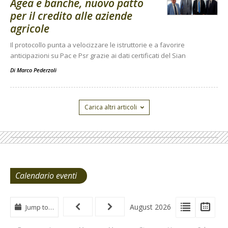
Agea e banche, nuovo patto
per il credito alle aziende
agricole
Il protocollo punta a velocizzare le istruttorie e a favorire
anticipazioni su Pac e Psr grazie ai dati certificati del Sian
Di
Marco Pederzoli
Carica altri articoli
Calendario eventi
View
View
Vie
August 2026
Jump to…
Events
Eve
Type
List
Cal