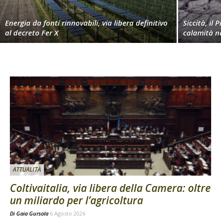
Energia da fonti rinnovabili, via libera definitivo
Siccità, il 
al decreto Fer X
calamità n
ATTUALITÀ
Coltivaitalia, via libera della Camera: oltre
un miliardo per l’agricoltura
Di
Gaia Gursola
6 Agosto 2026